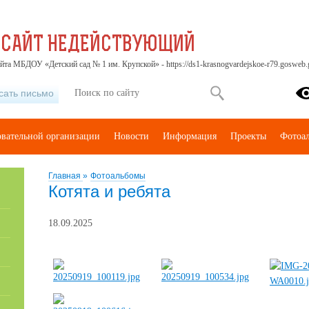
 САЙТ НЕДЕЙСТВУЮЩИЙ
йта МБДОУ «Детский сад № 1 им. Крупской» - https://ds1-krasnogvardejskoe-r79.gosweb.g
сать письмо
овательной организации
Новости
Информация
Проекты
Фотоа
Главная
»
Фотоальбомы
Котята и ребята
18.09.2025