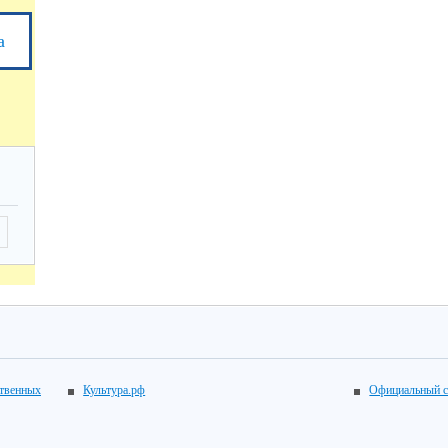
а
ственных
Культура.рф
Официальный с