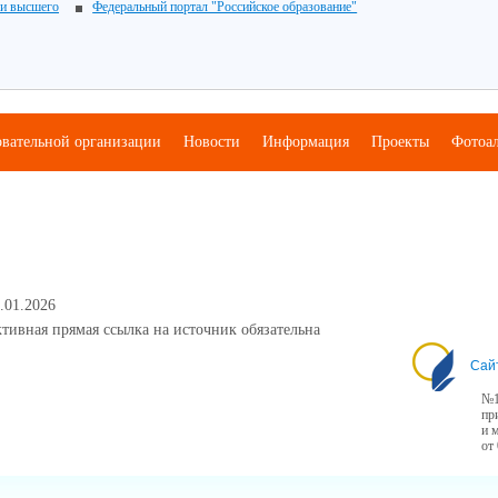
 и высшего
Федеральный портал "Российское образование"
овательной организации
Новости
Информация
Проекты
Фотоа
.01.2026
тивная прямая ссылка на источник обязательна
Сай
№1
пр
и 
от