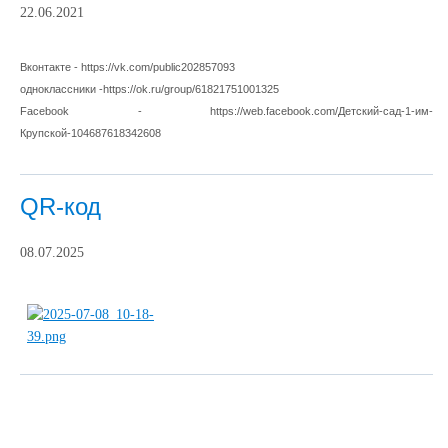
22.06.2021
Вконтакте - https://vk.com/public202857093
одноклассники -https://ok.ru/group/61821751001325
Facebook - https://web.facebook.com/Детский-сад-1-им-
Крупской-104687618342608
QR-код
08.07.2025