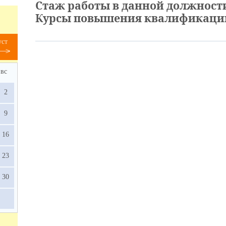
Стаж работы в данной должност
Курсы повышения квалификаци
уст
вс
2
9
16
23
30