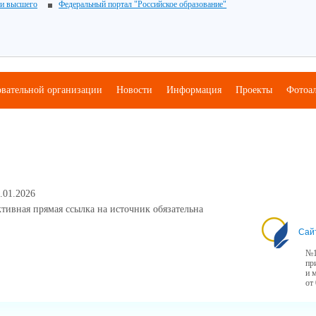
 и высшего
Федеральный портал "Российское образование"
овательной организации
Новости
Информация
Проекты
Фотоа
.01.2026
тивная прямая ссылка на источник обязательна
Сай
№1
пр
и 
от