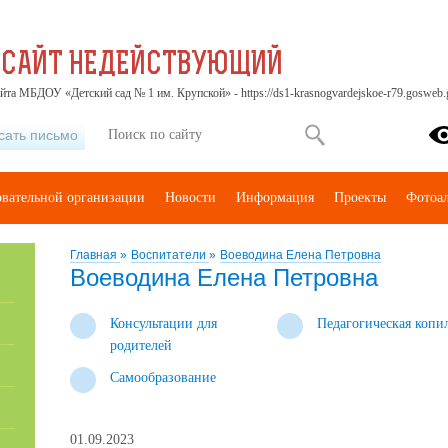
 САЙТ НЕДЕЙСТВУЮЩИЙ
йта МБДОУ «Детский сад № 1 им. Крупской» - https://ds1-krasnogvardejskoe-r79.gosweb.g
сать письмо
овательной организации
Новости
Информация
Проекты
Фотоа
Главная
»
Воспитатели
»
Воеводина Елена Петровна
Воеводина Елена Петровна
Консультации для
Педагогическая копи
родителей
Самообразование
01.09.2023