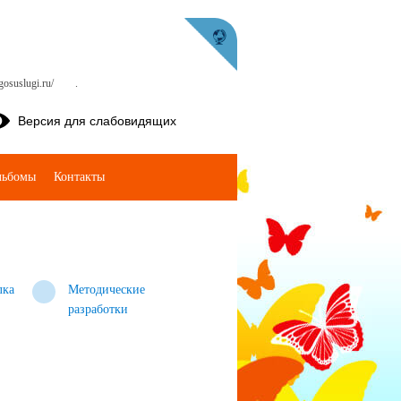
osuslugi.ru/
.
Версия для слабовидящих
льбомы
Контакты
лка
Методические
разработки