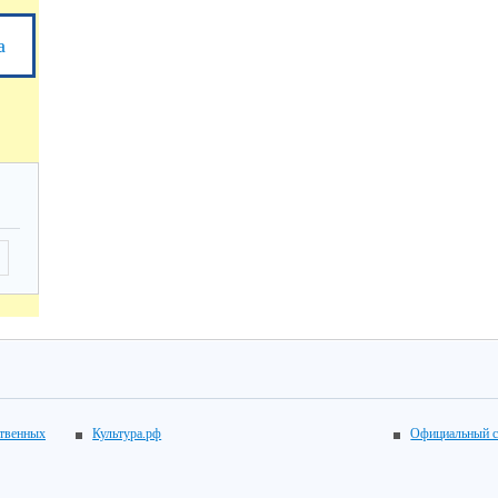
а
ственных
Культура.рф
Официальный с