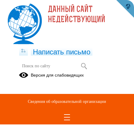
ДАННЫЙ САЙТ
НЕДЕЙСТВУЮЩИЙ
Написать письмо
Ашканова Зулима Даудовна
Версия для слабовидящих
Консультации
Педагогическая
Методические
для
копилка
разработки
родителей
Сведения об образовательной организации
13.10.2024