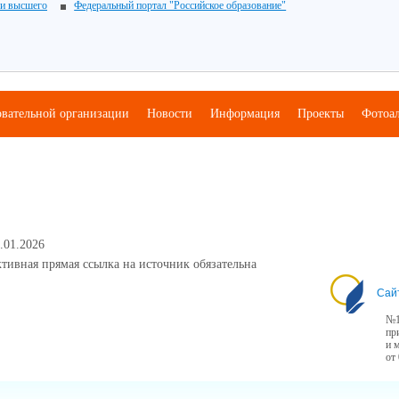
 и высшего
Федеральный портал "Российское образование"
овательной организации
Новости
Информация
Проекты
Фотоа
.01.2026
тивная прямая ссылка на источник обязательна
Сай
№1
пр
и 
от