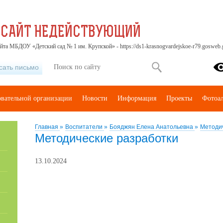
 САЙТ НЕДЕЙСТВУЮЩИЙ
йта МБДОУ «Детский сад № 1 им. Крупской» - https://ds1-krasnogvardejskoe-r79.gosweb.g
сать письмо
овательной организации
Новости
Информация
Проекты
Фотоа
Главная
»
Воспитатели
»
Бояджян Елена Анатольевна
»
Методич
Методические разработки
13.10.2024