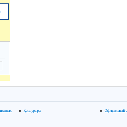
а
ственных
Культура.рф
Официальный с