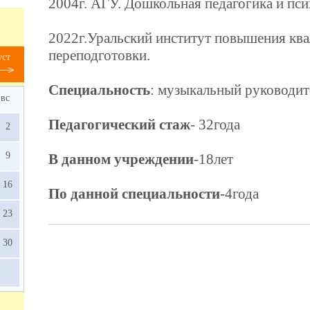
2004г. АГУ. Дошкольная педагогика и пси
2022г.Уральский институт повышения кв
переподготовки.
уст
Специальность
: музыкальный руководит
вс
Педагогический стаж
- 32года
2
9
В данном учреждении
-18лет
16
По данной специальности
-4года
23
30