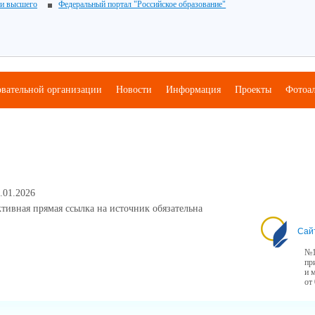
 и высшего
Федеральный портал "Российское образование"
овательной организации
Новости
Информация
Проекты
Фотоа
.01.2026
тивная прямая ссылка на источник обязательна
Сай
№1
пр
и 
от