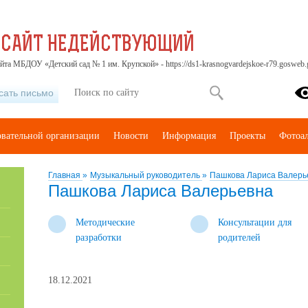
 САЙТ НЕДЕЙСТВУЮЩИЙ
йта МБДОУ «Детский сад № 1 им. Крупской» - https://ds1-krasnogvardejskoe-r79.gosweb.g
сать письмо
овательной организации
Новости
Информация
Проекты
Фотоа
Главная
»
Музыкальный руководитель
»
Пашкова Лариса Валерь
Пашкова Лариса Валерьевна
Методические
Консультации для
разработки
родителей
18.12.2021