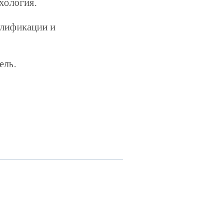
хология.
алификации и
ель.