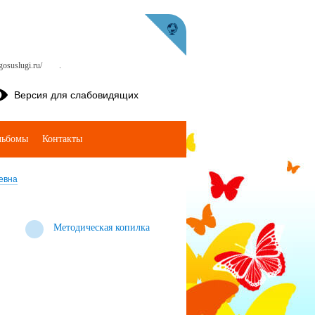
osuslugi.ru/
.
Версия для слабовидящих
льбомы
Контакты
евна
Методическая копилка