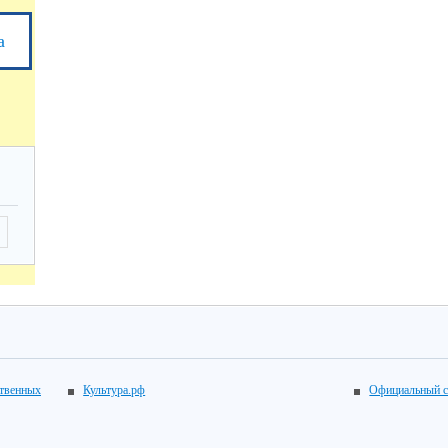
а
ственных
Культура.рф
Официальный с