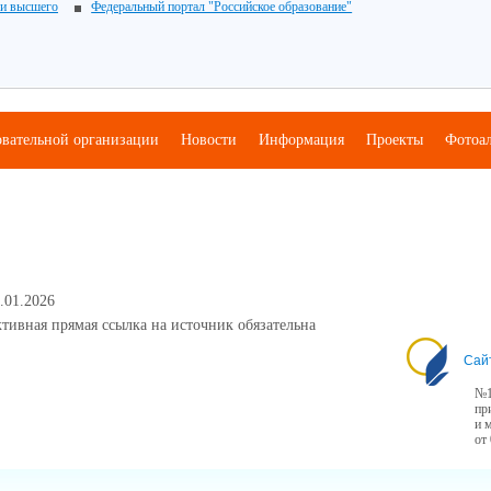
 и высшего
Федеральный портал "Российское образование"
овательной организации
Новости
Информация
Проекты
Фотоа
.01.2026
тивная прямая ссылка на источник обязательна
Сай
№1
пр
и 
от