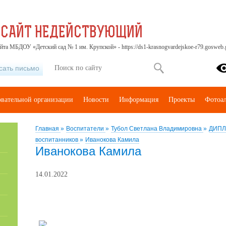
 САЙТ НЕДЕЙСТВУЮЩИЙ
йта МБДОУ «Детский сад № 1 им. Крупской» - https://ds1-krasnogvardejskoe-r79.gosweb.g
сать письмо
овательной организации
Новости
Информация
Проекты
Фотоа
Главная
»
Воспитатели
»
Тубол Светлана Владимировна
»
ДИПЛ
воспитанников
»
Иванокова Камила
Иванокова Камила
14.01.2022