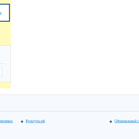
а
ственных
Культура.рф
Официальный с