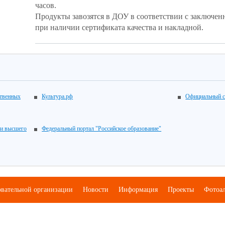
часов.
Продукты завозятся в ДОУ в соответствии с заключе
при наличии сертификата качества и накладной.
ственных
Культура.рф
Официальный с
 и высшего
Федеральный портал "Российское образование"
овательной организации
Новости
Информация
Проекты
Фотоа