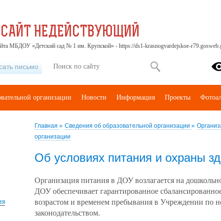
 САЙТ НЕДЕЙСТВУЮЩИЙ
йта МБДОУ «Детский сад № 1 им. Крупской» - https://ds1-krasnogvardejskoe-r79.gosweb.g
сать письмо
овательной организации
Новости
Информация
Проекты
Фотоа
Главная
»
Сведения об образовательной организации
»
Организ
организации
Об условиях питания и охраны з
Организация питания в ДОУ возлагается на дошкольно
ДОУ обеспечивает гарантированное сбалансированное 
ия
возрастом и временем пребывания в Учреждении по 
законодательством.