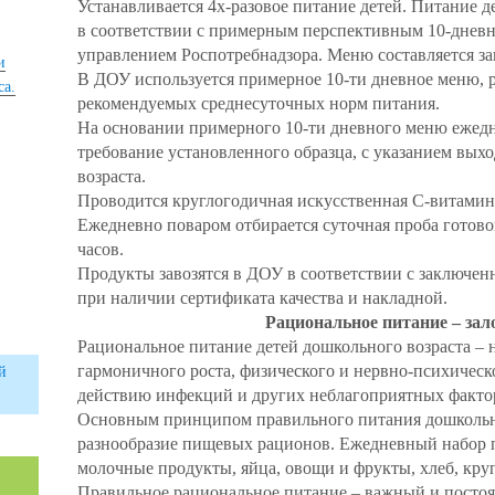
Устанавливается 4х-разовое питание детей. Питание 
в соответствии с примерным перспективным 10-дне
управлением Роспотребнадзора. Меню составляется з
и
В ДОУ используется примерное 10-ти дневное меню, р
са.
рекомендуемых среднесуточных норм питания.
На основании примерного 10-ти дневного меню ежедн
требование установленного образца, с указанием вых
возраста.
Проводится круглогодичная искусственная С-витамин
Ежедневно поваром отбирается суточная проба готово
часов.
Продукты завозятся в ДОУ в соответствии с заключе
при наличии сертификата качества и накладной.
Рациональное питание – зал
Рациональное питание детей дошкольного возраста – 
гармоничного роста, физического и нервно-психическо
й
действию инфекций и других неблагоприятных факто
Основным принципом правильного питания дошкольн
разнообразие пищевых рационов. Ежедневный набор п
молочные продукты, яйца, овощи и фрукты, хлеб, кру
Правильное рациональное питание – важный и посто