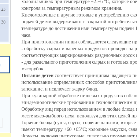
холодильниках при температуре +2-+6 °C, которые об
контроля за температурным режимом хранения.
23
Кисломолочные и другие готовые к употреблению ск
подачей детям выдерживают в закрытой потребительс
30
температуре до достижения ими температуры подачи 15 
часа.
При приготовлении пищи соблюдаются следующие пр
- обработку сырых и вареных продуктов проводят на 
соответствующих маркированных разделочных досок 
- для раздельного приготовления сырых и готовых пр
а
мясорубок.
Питание детей
соответствует принципам щадящего п
использование определенных способов приготовления 
запекание, и исключает жарку блюд.
При кулинарной обработке пищевых продуктов соблю
эпидемиологические требования к технологическим п
Обработку яиц перед использованием в любые блюда 
месте мясо-рыбного цеха, используя для этих целей 
Горячие блюда (супы, соусы, горячие напитки, вторые
имеют температуру +60-+65°C; холодные закуски, сала
Фрукты, включая цитрусовые, тщательно промывают в