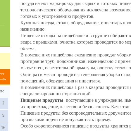
посуда имеют маркировку для сырых и готовых пищев
технологического оборудования исключена возможнос
готовых к употреблению продуктов.
Кухонная посуда, столы, оборудование, инвентарь пр
назначению.
Пищевые отходы на пищеблоке и в группе собирают 
ведра с крышками, очистка которых проводится по мер
объема.
В помещениях пищеблока ежедневно проводят уборку:
протирание труб, подоконников; еженедельно с прим
мытье стен, осветительной арматуры, очистку стекол о
уст
Один раз в месяц проводится генеральная уборка с п
помещений, оборудования и инвентаря.
В помещениях пищеблока 1 раз в квартал проводится 
вс
специализированных организаций.
Пищевые продукты
, поступающие в учреждение, и
2
их происхождение, качество и безопасность. Качество
Пищевые продукты без сопроводительных документов
9
признаками порчи не допускаются к приему.
Особо скоропортящиеся пищевые продукты хранятся в
16