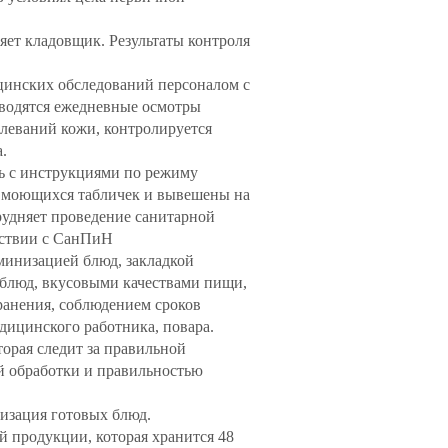
ет кладовщик. Результаты контроля
цинских обследований персоналом с
оводятся ежедневные осмотры
леваний кожи, контролируется
.
ь с инструкциями по режиму
е моющихся табличек и вывешены на
трудняет проведение санитарной
етствии с СанПиН
аминизацией блюд, закладкой
 блюд, вкусовыми качествами пищи,
ранения, соблюдением сроков
дицинского работника, повара.
торая следит за правильной
й обработки и правильностью
изация готовых блюд.
й продукции, которая хранится 48