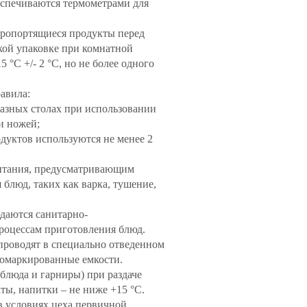
еспечиваются термометрами для
оропортящиеся продукты перед
кой упаковке при комнатной
°C +/- 2 °C, но не более одного
авила:
разных столах при использовании
и ножей;
одуктов используются не менее 2
итания, предусматривающим
блюд, таких как варка, тушение,
даются санитарно-
роцессам приготовления блюд.
проводят в специально отведенном
промаркированные емкости.
 блюда и гарниры) при раздаче
ты, напитки – не ниже +15 °C.
 условиях цеха первичной