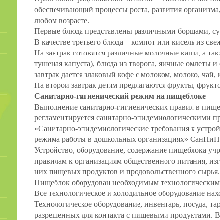
обеспечивающий процессы роста, развития организма,
любом возрасте.
Первые блюда представлены различными борщами, су
В качестве третьего блюда – компот или кисель из св
На завтрак готовятся различные молочные каши, а та
тушеная капуста), блюда из творога, яичные омлеты и
завтрак дается злаковый кофе с молоком, молоко, чай, 
На второй завтрак детям предлагаются фрукты, фрукт
Санитарно-гигиенический режим на пищеблоке
Выполнение санитарно-гигиенических правил в пище
регламентируется санитарно-эпидемиологическими п
«Санитарно-эпидемиологические требования к устрой
режима работы в дошкольных организациях» СанПиН
Устройство, оборудование, содержание пищеблока уч
правилам к организациям общественного питания, из
них пищевых продуктов и продовольственного сырья.
Пищеблок оборудован необходимым технологическим
Все технологическое и холодильное оборудование нах
Технологическое оборудование, инвентарь, посуда, та
разрешенных для контакта с пищевыми продуктами. В