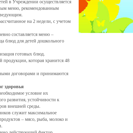
детей в Учреждении осуществляется
вным меню, рекомендованным
аведующим.
ассчитанное на 2 недели, с учетом
евно составляется меню –
ода блюд для детей дошкольного
изация готовых блюд.
й продукции, которая хранится 48
нными договорами и принимаются
ог здоровья
необходимое условие их
го развития, устойчивости к
ров внешней среды.
иков служит максимальное
родуктов – мясо, рыба, молоко и
п.
янно действующий фактор,