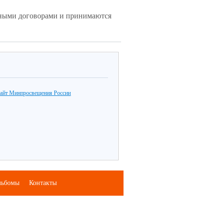
нными договорами и принимаются
айт Минпросвещения России
льбомы
Контакты