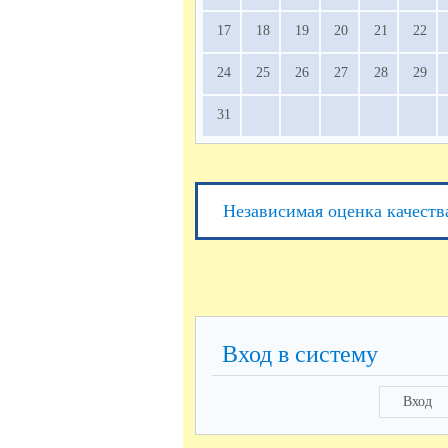
17
18
19
20
21
22
24
25
26
27
28
29
31
Независимая оценка качеств
Вход в систему
Вход