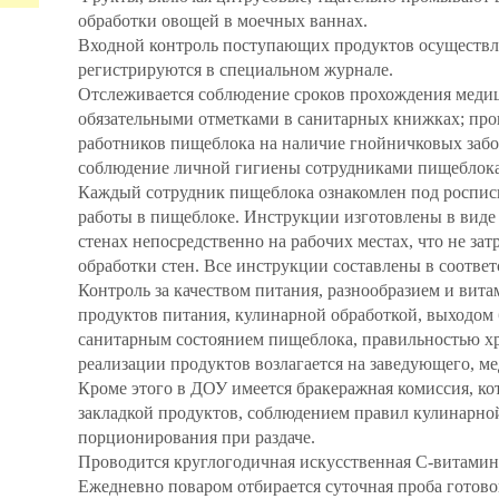
обработки овощей в моечных ваннах.
Входной контроль поступающих продуктов осуществля
регистрируются в специальном журнале.
Отслеживается соблюдение сроков прохождения меди
обязательными отметками в санитарных книжках; пр
работников пищеблока на наличие гнойничковых забо
соблюдение личной гигиены сотрудниками пищеблока
Каждый сотрудник пищеблока ознакомлен под роспис
работы в пищеблоке. Инструкции изготовлены в вид
стенах непосредственно на рабочих местах, что не за
обработки стен. Все инструкции составлены в соотв
Контроль за качеством питания, разнообразием и вит
продуктов питания, кулинарной обработкой, выходом
санитарным состоянием пищеблока, правильностью х
реализации продуктов возлагается на заведующего, ме
Кроме этого в ДОУ имеется бракеражная комиссия, ко
закладкой продуктов, соблюдением правил кулинарно
порционирования при раздаче.
Проводится круглогодичная искусственная С-витамин
Ежедневно поваром отбирается суточная проба готово