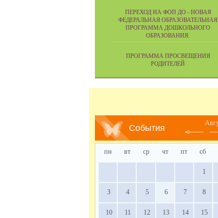
ПЕРЕХОД НА ФОП ДО - НОВАЯ
ФЕДЕРАЛЬНАЯ ОБРАЗОВАТЕЛЬНАЯ
ПРОГРАММА ДОШКОЛЬНОГО
ОБРАЗОВАНИЯ.
ПРОГРАММА ПРОСВЕЩЕНИЯ
РОДИТЕЛЕЙ
Авг
События
пн
вт
ср
чт
пт
сб
1
3
4
5
6
7
8
10
11
12
13
14
15