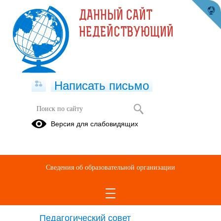
ДАННЫЙ САЙТ
НЕДЕЙСТВУЮЩИЙ
Написать письмо
Версия для слабовидящих
Cтруктурные подразделения
образовательной организации
Структурные подразделения отсутствуют
Сведения об образовательной организации
Органы управления
образовательной организации
Педагогический совет